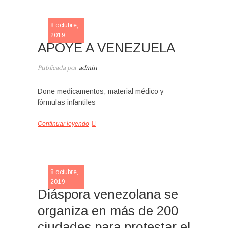
SLIDE
8 octubre,
2019
APOYE A VENEZUELA
Publicada por
admin
Done medicamentos, material médico y
fórmulas infantiles
Continuar leyendo
NOTICIA
8 octubre,
2019
Diáspora venezolana se
organiza en más de 200
ciudades para protestar el