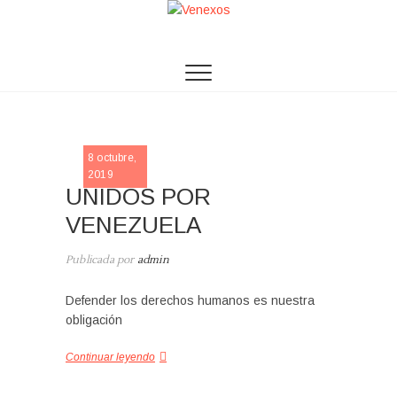
Saltar
al
Venexos
ASSOCIACIÓN VENEXOS
contenido
SLIDE
8 octubre,
2019
UNIDOS POR
VENEZUELA
Publicada por
admin
Defender los derechos humanos es nuestra
obligación
Continuar leyendo