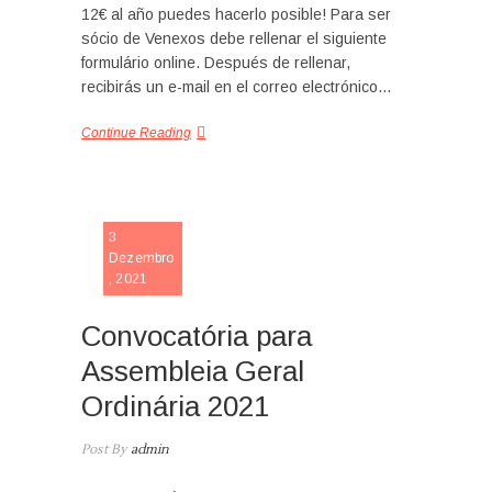
12€ al año puedes hacerlo posible! Para ser
sócio de Venexos debe rellenar el siguiente
formulário online. Después de rellenar,
recibirás un e-mail en el correo electrónico…
Continue Reading
NOTICIA
3
Dezembro
ASSEMB
, 2021
GERAL
ORDINÁR
Convocatória para
Assembleia Geral
Ordinária 2021
Post By
admin