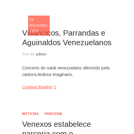
BLOG
26
Novembro,
Villancicos, Parrandas e
2019
Aguinaldos Venezuelanos
Post By
admin
Concerto de natal venezuelano oferecido pela
cantora Andrea Imaginario.
Continue Reading
NOTICIAS
PARCERIA
Venexos estabelece
parceria com o