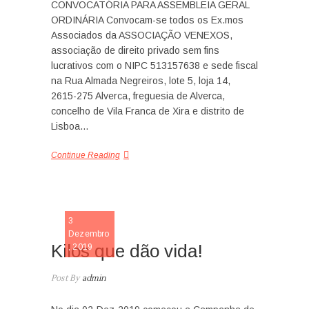
CONVOCATÓRIA PARA ASSEMBLEIA GERAL
ORDINÁRIA Convocam-se todos os Ex.mos
Associados da ASSOCIAÇÃO VENEXOS,
associação de direito privado sem fins
lucrativos com o NIPC 513157638 e sede fiscal
na Rua Almada Negreiros, lote 5, loja 14,
2615-275 Alverca, freguesia de Alverca,
concelho de Vila Franca de Xira e distrito de
Lisboa…
Continue Reading
NOTICIA
3
Dezembro
Kilos que dão vida!
, 2019
Post By
admin