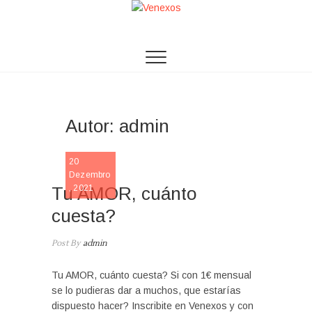
Skip
to
Venexos
ASSOCIAÇÃO VENEXOS
content
Autor:
admin
NOTICIA
20
SLIDE
Dezembro
Tu AMOR, cuánto
, 2021
cuesta?
Post By
admin
Tu AMOR, cuánto cuesta? Si con 1€ mensual
se lo pudieras dar a muchos, que estarías
dispuesto hacer? Inscribite en Venexos y con