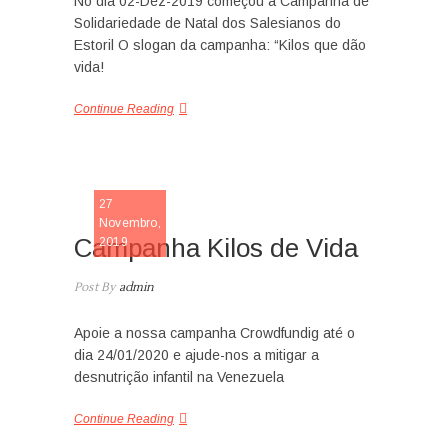
No dia 02-Dez-2019 começou a Campanha de
Solidariedade de Natal dos Salesianos do
Estoril O slogan da campanha: “Kilos que dão
vida!
Continue Reading
NOTICIA
27
Novembro,
Campanha Kilos de Vida
2019
Post By
admin
Apoie a nossa campanha Crowdfundig até o
dia 24/01/2020 e ajude-nos a mitigar a
desnutrição infantil na Venezuela
Continue Reading